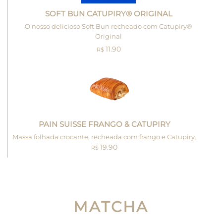
SOFT BUN CATUPIRY® ORIGINAL
O nosso delicioso Soft Bun recheado com Catupiry®
Original
11.90
R$
PAIN SUISSE FRANGO & CATUPIRY
Massa folhada crocante, recheada com frango e Catupiry.
19.90
R$
MATCHA