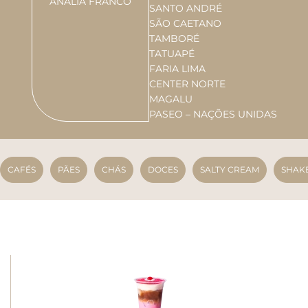
ANÁLIA FRANCO
SANTO ANDRÉ
SÃO CAETANO
TAMBORÉ
TATUAPÉ
FARIA LIMA
CENTER NORTE
MAGALU
PASEO – NAÇÕES UNIDAS
CAFÉS
PÃES
CHÁS
DOCES
SALTY CREAM
SHAK