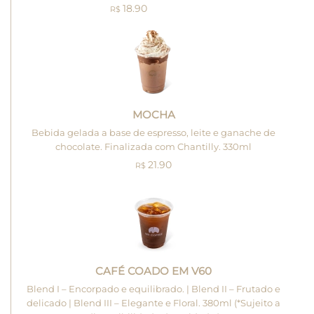
18.90
R$
MOCHA
Bebida gelada a base de espresso, leite e ganache de
chocolate. Finalizada com Chantilly. 330ml
21.90
R$
CAFÉ COADO EM V60
Blend I – Encorpado e equilibrado. | Blend II – Frutado e
delicado | Blend III – Elegante e Floral. 380ml (*Sujeito a