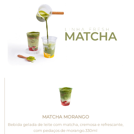
MATCHA MORANGO
Bebida gelada de leite com matcha, cremosa e refrescante,
com pedaços de morango.330ml