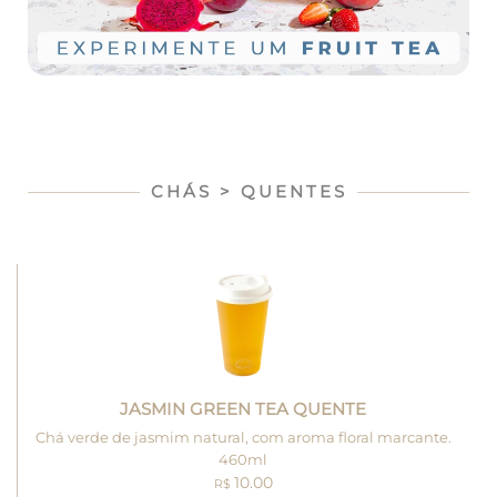
CHÁS > QUENTES
JASMIN GREEN TEA QUENTE
Chá verde de jasmim natural, com aroma floral marcante.
460ml
10.00
R$