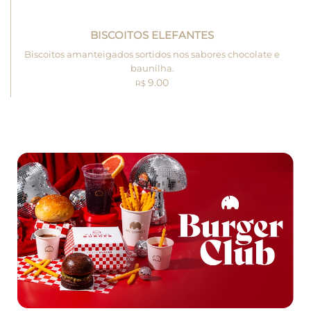
BISCOITOS ELEFANTES
Biscoitos amanteigados sortidos nos sabores chocolate e
baunilha.
9.00
R$