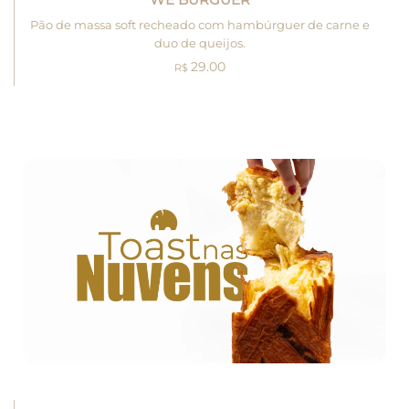
Pão de massa soft recheado com hambúrguer de carne e
duo de queijos.
29.00
R$