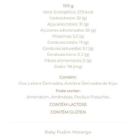
100 g
Valor Energético: 279 kcal
Carboidratos: 32 (g)
Açúcares totais: 31 (g)
Açúcares adicionados: 26 (g)
Proteínas: 5,2 (g)
Gorduras totais: 15 (g)
Gorduras saturadas: 9,1 (g)
Gorduras trans: 0,2 (g)
Fibras alimentares: 0 (g)
Sódio: 78 (mg)
Contém:
Ovo, Leite e Derivados, Avelãs e Derivados de Soja.
Pode conter:
Amendoim, Amêndoas, Pecãs e Pistaches.
CONTÉM LACTOSE
CONTÉM GLÚTEN
Baby Pudim Morango