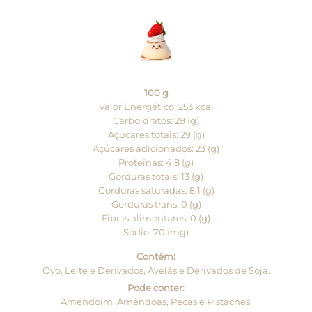
100 g
Valor Energético: 253 kcal
Carboidratos: 29 (g)
Açúcares totais: 29 (g)
Açúcares adicionados: 23 (g)
Proteínas: 4,8 (g)
Gorduras totais: 13 (g)
Gorduras saturadas: 8,1 (g)
Gorduras trans: 0 (g)
Fibras alimentares: 0 (g)
Sódio: 70 (mg)
Contém:
Ovo, Leite e Derivados, Avelãs e Derivados de Soja.
Pode conter:
Amendoim, Amêndoas, Pecãs e Pistaches.