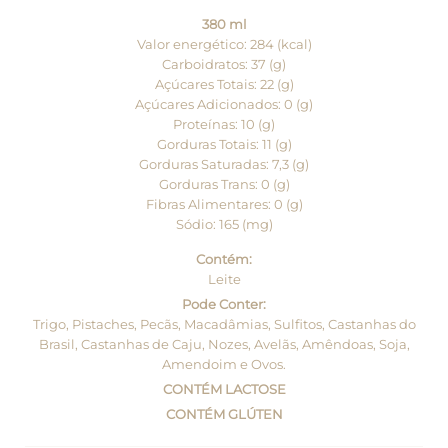
380 ml
Valor energético: 284 (kcal)
Carboidratos: 37 (g)
Açúcares Totais: 22 (g)
Açúcares Adicionados: 0 (g)
Proteínas: 10 (g)
Gorduras Totais: 11 (g)
Gorduras Saturadas: 7,3 (g)
Gorduras Trans: 0 (g)
Fibras Alimentares: 0 (g)
Sódio: 165 (mg)
Contém:
Leite
Pode Conter:
Trigo, Pistaches, Pecãs, Macadâmias, Sulfitos, Castanhas do
Brasil, Castanhas de Caju, Nozes, Avelãs, Amêndoas, Soja,
Amendoim e Ovos.
CONTÉM LACTOSE
CONTÉM GLÚTEN