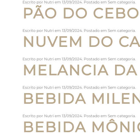
Escrito por
Nutri
em
13/09/2024
. Postado em
Sem categoria
.
PÃO DO CEBO
Escrito por
Nutri
em
13/09/2024
. Postado em
Sem categoria
.
NUVEM DO C
Escrito por
Nutri
em
13/09/2024
. Postado em
Sem categoria
.
MELANCIA DA
Escrito por
Nutri
em
13/09/2024
. Postado em
Sem categoria
.
BEBIDA MILE
Escrito por
Nutri
em
13/09/2024
. Postado em
Sem categoria
.
BEBIDA MÔNI