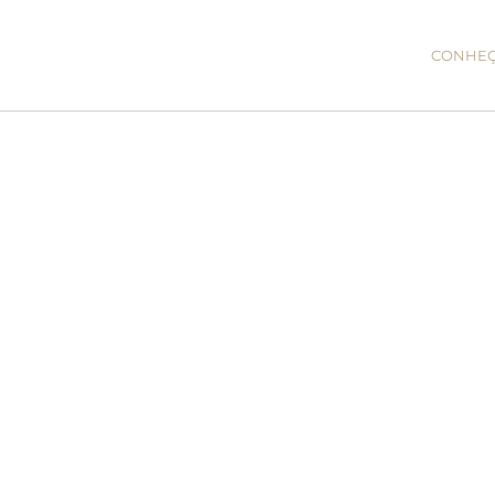
CONHE