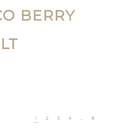
CO BERRY
LT
1
2
3
4
…
8