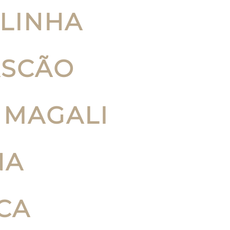
LINHA
ASCÃO
 MAGALI
NA
CA