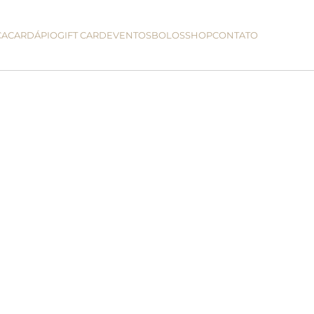
ÇA
CARDÁPIO
GIFT CARD
EVENTOS
BOLOS
SHOP
CONTATO