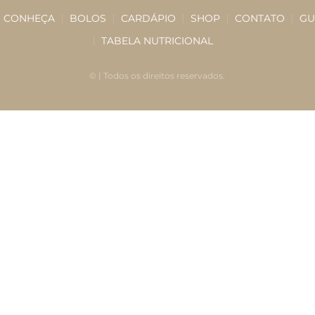
CONHEÇA
BOLOS
CARDÁPIO
SHOP
CONTATO
GU
TABELA NUTRICIONAL
©
| Todos os direitos reservados.