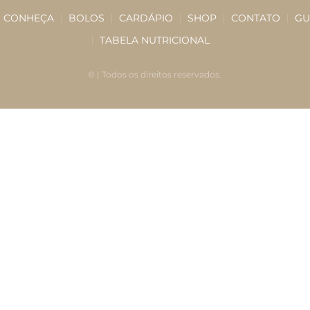
CONHEÇA
BOLOS
CARDÁPIO
SHOP
CONTATO
GU
TABELA NUTRICIONAL
©
| Todos os direitos reservados.